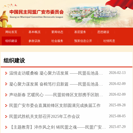
网站首页
基本概况
要闻动态
基层盟务
思想建设
组织建设
参政议政
社会服务
预算信息公开
社情民意
组织建设
2026-02-13
温情走访暖桑榆 凝心聚力话发展 ——民盟岳池县委会走访慰问退休盟员
2026-02-09
凝心聚力谋发展 奋楫笃行启新篇 ——民盟岳池县科技支部召开2025 年度工作总结会
2026-02-09
声动新春 艺暖民心 ——民盟前锋区支部携手区朗诵协会共迎新春
2025-09-28
民盟广安市委会直属前锋区支部圆满完成换届工作
2025-08-05
民盟武胜机关支部召开2025年工作会议
2025-07-29
【主题教育】淬作风之剑 铸民盟之魂——民盟广安市委会机关总支部主题教育研讨会筑牢思想防线