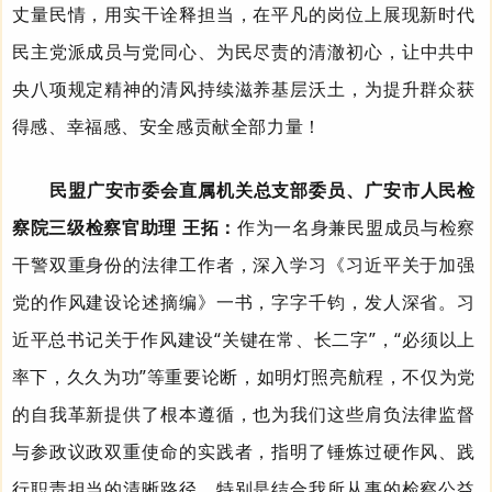
丈量民情，用实干诠释担当，在平凡的岗位上展现新时代
民主党派成员与党同心、为民尽责的清澈初心，让
中共
中
央八项规定精神的清风持续滋养基层沃土，为提升群众获
得感、幸福感、安全感贡献全部力量！
民盟广安市委会直属机关总支部委员
、广安市人民检
察院三级检察官助理
王拓：
作为一名身兼民盟成员与检察
干警双重身份的法律工作者，深入学习《习近平关于加强
党的作风建设论述摘编》一书，字字千钧，发人深省。习
近平总书记关于作风建设“关键在常、长二字”，“必须以上
率下，久久为功”等重要论断，如明灯照亮航程，不仅为党
的自我革新提供了根本遵循，也为我们这些肩负法律监督
与参政议政双重使命的实践者，指明了锤炼过硬作风、践
行职责担当的清晰路径。特别是结合我所从事的检察公益