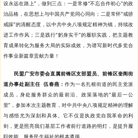
设永远在路上”，做到三点：一是常修“不忘合作初心”的政
治品格，在思想上与中国共产党同心同向；二是常怀“戒骄
戒躁”的清醒态度，以
中共
中央八项规定精神为镜，持续改
进工作作风；三是践行“躬身实干”的履职实践，把主题教
育成果转化为服务大局的实际成效，为谱写新时代多党合
作事业新篇章贡献力量！
民盟广安市委
会
直属前锋
区
支部盟员、前锋区奎阁街
道办事处副主任 伍春燕：
作为一名扎根街道的民主党派
成员，身处服务群众的最前沿、政策落地的“最后一公
里”，参加本次主题教育，对
中共
中央八项规定精神的理解
与感悟尤为深刻和具体。它不仅是执政党自我革命的利
剑，更是照亮我们基层工作者前行道路的明灯，是提升履
职效能、服务民生福祉的根本遵循。