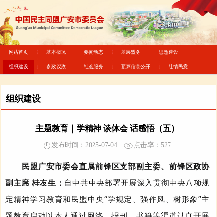
网站首页
基本概况
要闻动态
基层盟务
思想建设
组织建设
参政议政
社会服务
预算信息公开
社情民意
组织建设
主题教育｜学精神 谈体会 话感悟（五）
发布时间：2025-07-04
点击率：
527
民盟广安市委会直属前锋区支部副主委、前锋区政协
副主席 桂友生：
自
中共
中央部署开展深入贯彻中央八项规
定精神学习教育和民盟中央“学规定、强作风、树形象”主
题教育启动以本人通过网络、报刊、书籍等渠道认真开展