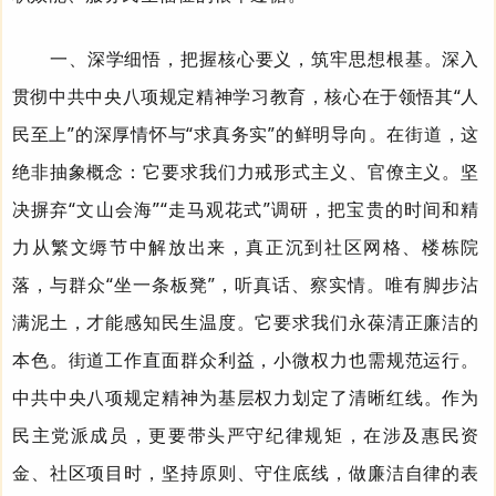
一、深学细悟，把握核心要义，筑牢思想根基。
深入
贯彻
中共
中央八项规定精神学习教育，核心在于领悟其“人
民至上”的深厚情怀与“求真务实”的鲜明导向。在街道，这
绝非抽象概念：它要求我们力戒形式主义、官僚主义。坚
决摒弃“文山会海”“走马观花式”调研，把宝贵的时间和精
力从繁文缛节中解放出来，真正沉到社区网格、楼栋院
落，与群众“坐一条板凳”，听真话、察实情。唯有脚步沾
满泥土，才能感知民生温度。它要求我们永葆清正廉洁的
本色。街道工作直面群众利益，小微权力也需规范运行。
中共
中央八项规定精神为基层权力划定了清晰红线。作为
民主党派成员，更要带头严守纪律规矩，在涉及惠民资
金、社区项目时，坚持原则、守住底线，做廉洁自律的表