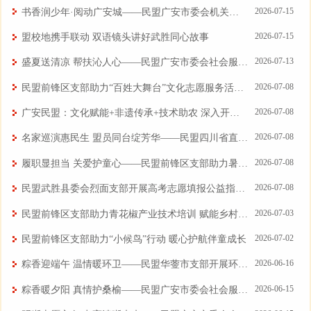
2026-07-15
书香润少年·阅动广安城——民盟广安市委会机关总支部组织开展公益读书沙龙 点亮青少年文学成长之路
2026-07-15
盟校地携手联动 双语镜头讲好武胜同心故事
2026-07-13
盛夏送清凉 帮扶沁人心——民盟广安市委会社会服务部开展夏日慰问活动
2026-07-08
民盟前锋区支部助力“百姓大舞台”文化志愿服务活动圆满收官
2026-07-08
广安民盟：文化赋能+非遗传承+技术助农 深入开展“留住乡愁”行动
2026-07-08
名家巡演惠民生 盟员同台绽芳华——民盟四川省直工委综合三支部组织“乐享天府”公益巡演走进武胜
2026-07-08
履职显担当 关爱护童心——民盟前锋区支部助力暑期儿童关爱服务活动
2026-07-08
民盟武胜县委会烈面支部开展高考志愿填报公益指导服务活动
2026-07-03
民盟前锋区支部助力青花椒产业技术培训 赋能乡村产业振兴
2026-07-02
民盟前锋区支部助力“小候鸟”行动 暖心护航伴童成长
2026-06-16
粽香迎端午 温情暖环卫——民盟华蓥市支部开展环卫工人慰问活动
2026-06-15
粽香暖夕阳 真情护桑榆——民盟广安市委会社会服务部开展端午敬老慰问活动