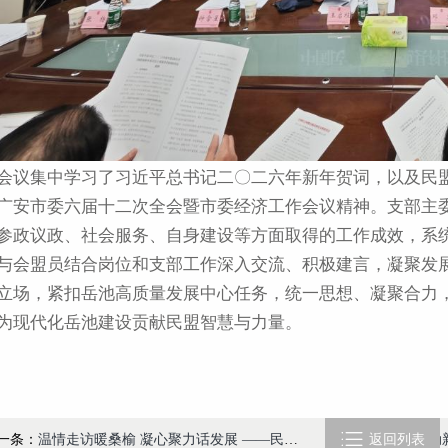
会议集中学习了习近平总书记二〇二六年新年贺词，以及民
广安市委六届十二次全会暨市委经济工作会议精神。支部主委
参政议政、社会服务、自身建设等方面取得的工作成效，系统
与会盟员结合岗位和支部工作深入交流、积极建言，凝聚发
立场，紧扣岳池高质量发展中心任务，统一思想、凝聚合力
为现代化岳池建设贡献民盟智慧与力量。

一条：
温情走访暖桑榆 凝心聚力话发展 ——民盟岳池县委会走访慰问退休盟员
下一条：
返回列表
声动