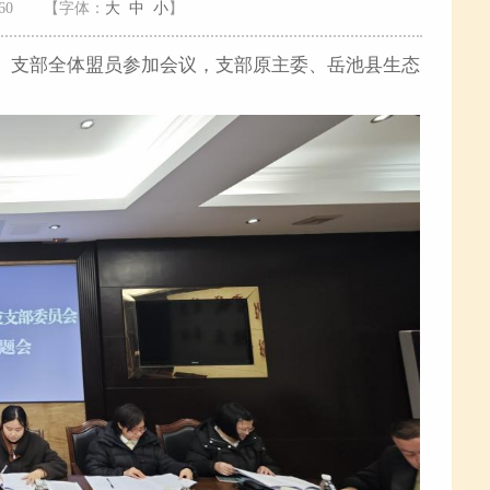
60
【字体：
大
中
小
】
会。支部全体盟员参加会议，支部原主委、岳池县生态