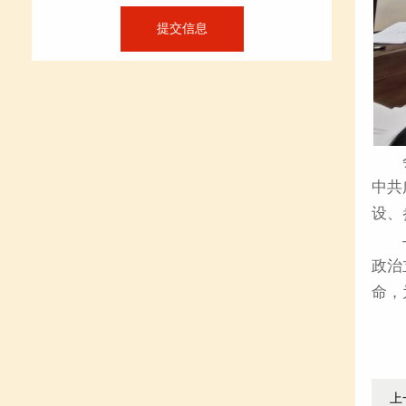
中共
设、
政治
命，
上