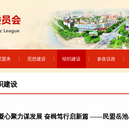
层盟务
思想建设
组织建设
参政议政
织建设
凝心聚力谋发展 奋楫笃行启新篇 ——民盟岳池县