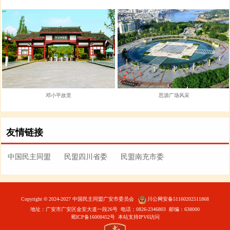
邓小平故里
思源广场风采
友情链接
中国民主同盟
民盟四川省委
民盟南充市委
Copyright
©
2024-2027 中国民主同盟广安市委员会
川公网安备51160202511868
地址：广安市广安区金安大道一段26号 电话：0826-2346803 邮编：638000
蜀ICP备16008452号
本站支持IPV6访问