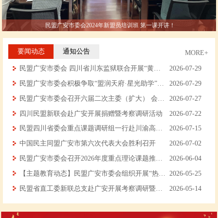
民盟广安市委会2024年新盟员培训班 第一课开讲！
要闻动态
通知公告
MORE+
民盟广安市委会 四川省川东监狱联合开展“黄丝带”帮教“盛夏筑梦·助学同行”走访帮扶活动
民盟广安市委2015年决算公开
2026-07-29
民盟广安市委会积极争取“盟润天府·星光助学”公益捐赠项目顺利落地广安
民盟广安市委2017年工作要点
2026-07-29
民盟广安市委会召开六届二次主委（扩大） 会议暨主题教育推进会
民盟广安市委关于2017年部门预算编制的说明
2026-07-27
四川民盟新联会赴广安开展捐赠暨考察调研活动
中国民主同盟广安市委员会 关于2015年部门预算支出绩效的自评报告
2026-07-22
民盟四川省委会重点课题调研组一行赴川渝高竹新区开展生态文明协同共建专题调研
关于下达2016年第一批重点调研任务的通知
2026-07-15
中国民主同盟广安市第六次代表大会胜利召开
2016年第二季度信息报送参考选题
2026-07-02
民盟广安市委会召开2026年度重点理论课题推进会
民盟广安市委2016年工作要点
2026-06-04
【主题教育动态】民盟广安市委会组织开展“热血润初心·盟员献大爱”无偿献血公益活动
2026-05-25
民盟省直工委新联总支赴广安开展考察调研暨主题教育活动
2026-05-14