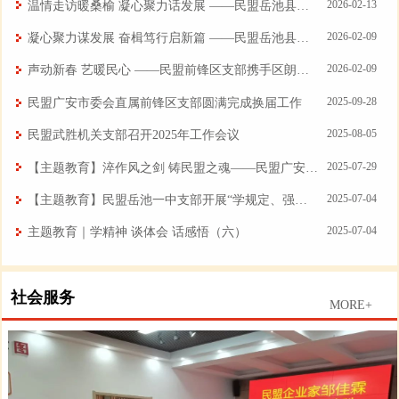
2026-02-13
温情走访暖桑榆 凝心聚力话发展 ——民盟岳池县委会走访慰问退休盟员
2026-02-09
凝心聚力谋发展 奋楫笃行启新篇 ——民盟岳池县科技支部召开2025 年度工作总结会
2026-02-09
声动新春 艺暖民心 ——民盟前锋区支部携手区朗诵协会共迎新春
2025-09-28
民盟广安市委会直属前锋区支部圆满完成换届工作
2025-08-05
民盟武胜机关支部召开2025年工作会议
2025-07-29
【主题教育】淬作风之剑 铸民盟之魂——民盟广安市委会机关总支部主题教育研讨会筑牢思想防线
2025-07-04
【主题教育】民盟岳池一中支部开展“学规定、强作风、树形象”主题教育活动
2025-07-04
主题教育｜学精神 谈体会 话感悟（六）
社会服务
MORE+