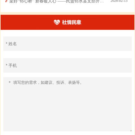
2026-02-13
架好“邻心桥” 新春暖人心 ——民盟邻水县支部开展“黄丝带帮教”春节慰问