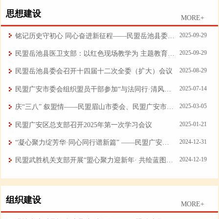
思想建设
MORE+
2025-09-29
铭记历史守初心 同心奋进新征程——民盟岳池县委会开展《731》观影活动
2025-09-29
民盟岳池县医卫支部：以红色现场教学为 主题教育“收官”铸魂
2025-08-29
民盟岳池县委会召开十四届十二次全委（扩大）会议
2025-07-14
民盟广安市委会组织盟员干部参加“与法同行·清风扬帆” 法治教育暨政治理论学习专题讲座
2025-03-05
庆“三八” 叙盟情——民盟眉山市委会、民盟广安市委会开展主题学习教育暨盟务工作交流活动
2025-01-21
民盟广安区总支部召开2025年第一次学习会议
2024-12-31
“凝心聚力绽芳华·同心同行谱新篇” ——民盟广安市直属邻水县支部举行2025迎新联谊会
2024-12-19
民盟武胜机关支部开展“盟心聚力迎新年· 共绘蓝图启新程”主题教育活动
组织建设
MORE+