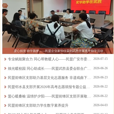
动
爱心捐资 助学圆梦——民盟企业家邹佳霖到武胜开展奖学助学活动
2026-07-15
专业赋能聚合力 同心帮教暖人心——民盟广安市委会三维发力做实“黄丝带帮教”行动
2026-06-26
烛光暖校园 同心助成长——民盟武胜县委会联合广安市江苏商会开展 “烛光行动” 助学活动
2026-06-23
民盟前锋区支部助力基层文化志愿服务 非遗戏曲下乡润民心
2026-06-22
民盟邻水县支部开展2026年高考志愿填报专题公益讲座
2026-06-22
盟心暖桑榆 温情护夕阳——民盟前锋区支部开展敬老院慰问志愿服务活动
2026-04-03
民盟前锋区支部助力学生数字素养提升