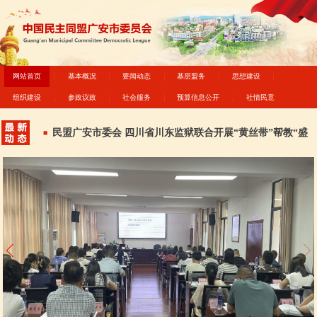
网站首页
基本概况
要闻动态
基层盟务
思想建设
组织建设
参政议政
社会服务
预算信息公开
社情民意
动
民盟广安市委会 四川省川东监狱联合开展“黄丝带”帮教“盛
夏筑梦·助学同行”走访帮扶活动