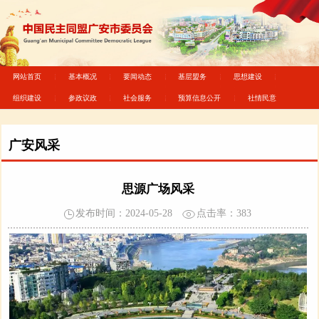
网站首页
基本概况
要闻动态
基层盟务
思想建设
组织建设
参政议政
社会服务
预算信息公开
社情民意
广安风采
思源广场风采
发布时间：2024-05-28
点击率：
383