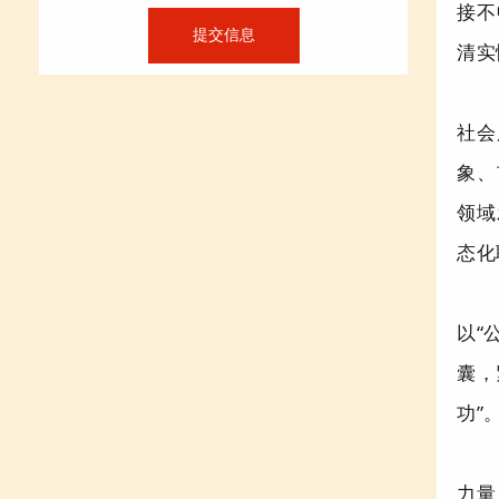
接不
清实
社会
象、
领域
态化
以
“
囊，
功
”
力量