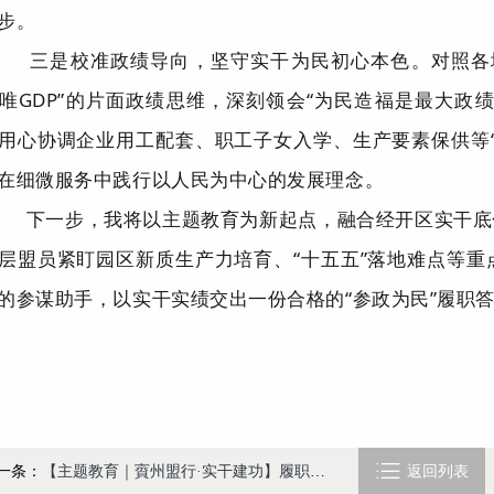
步。
三是
校准政绩导向，坚守实干为民初心本色。
对照各
唯GDP
”
的片面政绩思维，深刻领会
“
为民造福是最大政
用心协调企业用工配套、职工子女入学、生产要素保供等
在细微服务中践行以人民为中心的发展理念。
下一步，我将以主题教育为新起点，融合经开区实干底
层盟员紧盯园区新质生产力培育、
“
十五五
”
落地难点等重
的参谋助手，以实干实绩交出一份合格的
“
参政为民
”
履职

一条：
【主题教育｜賨州盟行·实干建功】履职为民显担当 白发丹心写春秋——记民盟盟员、岳池县人大常委会原副主任、民盟岳池县委会原主委范家立
返回列表