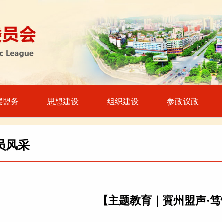
层盟务
思想建设
组织建设
参政议政
员风采
【主题教育｜賨州盟声·