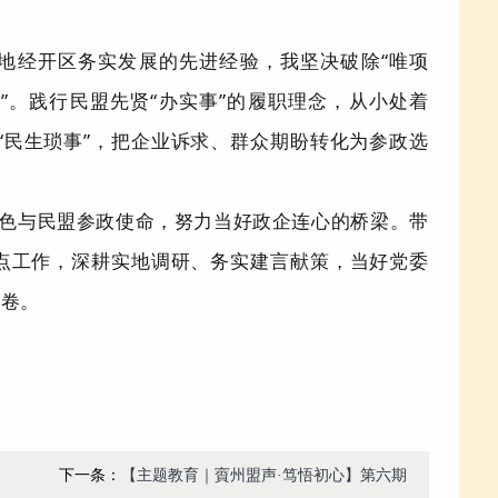
地经开区务实发展的先进经验，我坚决破除
“
唯项
绩
”
。践行民盟先贤
“
办实事
”
的履职理念，从小处着
“
民生琐事
”
，把企业诉求、群众期盼转化为参政选
色与民盟参政使命，努力当好政企连心的桥梁。带
点工作，深耕实地调研、务实建言献策，当好党委
答卷。
下一条：
【主题教育｜賨州盟声·笃悟初心】第六期