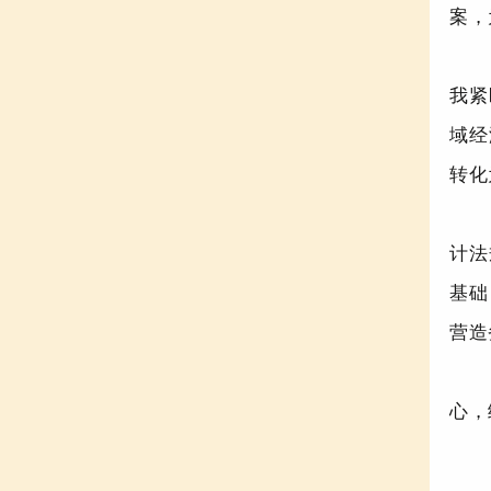
案，
我紧
域经
转化
计法
基础
营造
心，