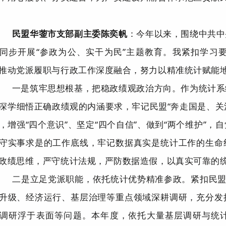
民盟华蓥市支部副主委
陈奕帆
：
今年以来，围绕中共中
同步开展
“
参政为公、实干为民
”
主题教育。我紧扣学习
推动党派履职与行政工作深度融合，努力以精准统计赋能
一是
筑牢思想根基，把稳政绩观政治方向。
作为统计系
深学细悟正确政绩观的内涵要求，牢记民盟
“
奔走国是、关
，增强
“
四个意识
”
、坚定
“
四个自信
”
、做到
“
两个维护
”
，自
守实事求是的工作底线，牢记数据真实是统计工作的生命
政绩思维，严守统计法规，严防数据造假，以真实可靠的
二是
立足党派职能，依托统计优势精准参政。
紧扣民
升级、经济运行、基层治理等重点领域深耕调研，充分发
调研浮于表面等问题。本年度，依托大量基层调研与统