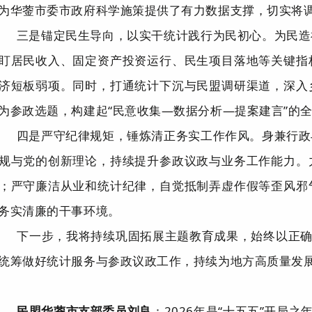
为华蓥市委市政府科学施策提供了有力数据支撑，切实将
三是
锚定民生导向，以实干统计践行为民初心。
为民造
盯居民收入、固定资产投资运行、民生项目落地等关键指
济短板弱项。同时，打通统计下沉与民盟调研渠道，深入
为参政选题，构建起
“
民意收集—数据分析—提案建言
”
的
四是
严守纪律规矩，锤炼清正务实工作作风。
身兼行政
规与党的创新理论，持续提升参政议政与业务工作能力。
；严守廉洁从业和统计纪律，自觉抵制弄虚作假等歪风邪
务实清廉的干事环境。
下一步，我将持续
巩固拓展主题教育成果
，始终以正
统筹做好统计服务与参政议政工作，持续为地方高质量发
民盟华蓥市支部委员刘良
：
2026年是
“
十五五
”
开局之