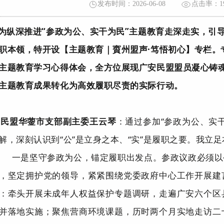
发布时间：2026-06-08
点击率：
1
为纵深推进“参政为公、实干为民”主题教育走深走实，引
职本领，特开设【主题教育｜賨州盟声·笃悟初心】专栏。
主题教育学习心得体会，全方位展现广安民盟盟员凝心铸
主题教育成果转化为高效履职尽责的实际行动。
民盟华蓥市支部副主委
王云琴
：
通过参加
“
参政为公、实
解，深刻认识到
“
公
”
是立身之本、
“
实
”
是履职之要。我立足
一是
坚守参政为公，锚定履职出发点。
参政议政必须以
，坚定拥护党的领导，紧紧围绕党委政府中心工作开展建
：牵头开展未成年人权益保护专题调研，走遍广安六个区
并落地实施；聚焦营商环境课题，历时两个月实地走访二