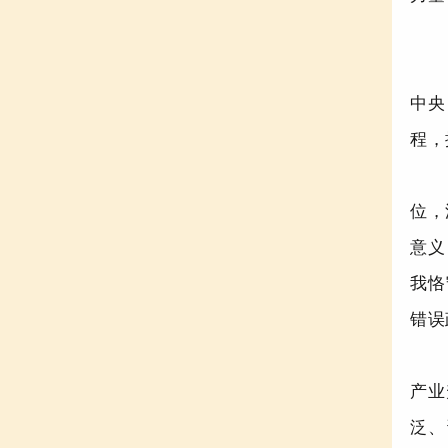
中央
程，
位，
意义
我恪
错误
产业
泛、