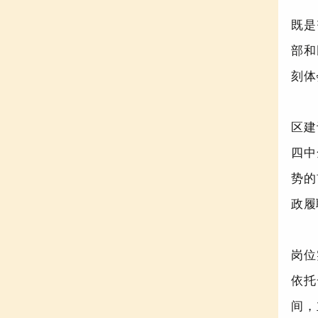
既是
部和
刻体
区建
四中
势的
政履
岗位
依托
间，