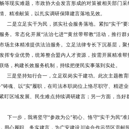
畅等现实难题，市政协大会发言形成的对策被相关部门采
情、精准献策，以扎实调研保障建言落地见效。
二是
立足实干为民，抓实社会服务落地。
紧扣
“
实干
”
要
服务。常态化开展
“
法治七进
”“
黄丝带帮教
”
活动，推行群
市场主体精准提供法治服务。立足法律专长下沉基层，聚
发挥专业优势，统筹整合盟内人才资源，按需开展精准帮
联络，构建长效服务机制，持续把便民实事落到实处。
三是
坚持知行合一，立足双岗实干建功。
此次主题教育
公
”
铸魂、以
“
实
”
履职，在司法本职岗位上恪尽职守、精进业
紧盯区域发展、民生难点持续调研建言；另一方面，当好
。
下一步，我将坚守
“
参政为公
”
初心、恪守
“
实干为民
”
准
，用心履职、务实建言，为广安建设川渝合作示范区贡献