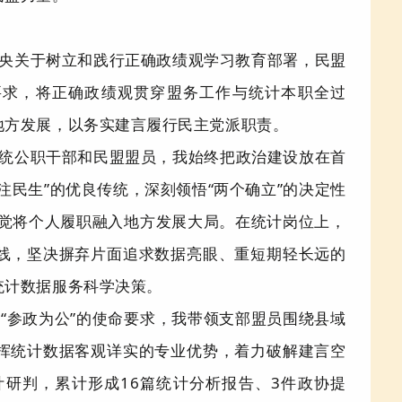
央关于树立和践行正确政绩观学习教育部署，民盟
要求，将正确政绩观贯穿盟务工作与统计本职全过
地方发展，以务实建言履行民主党派职责。
统公职干部和民盟
盟
员，我始终把政治建设放在首
注民生
”
的优良传统，深刻领悟
“
两个确立
”
的决定性
觉将个人履职融入地方发展大局。在统计岗位上，
线，坚决摒弃片面追求数据亮眼、重短期轻长远的
统计数据服务科学决策。
盟
“
参政为公
”
的使命要求，我带领支部盟员围绕县域
挥统计数据客观详实的专业优势，着力破解建言空
计研判，累计形成
16
篇统计分析报告、3件政协提