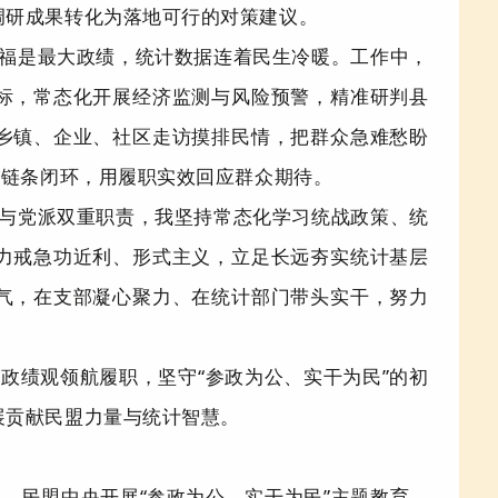
调研成果转化为落地可行的对策建议。
福是最大政绩，统计数据连着民生冷暖。工作中，
标，常态化开展经济监测与风险预警，精准研判县
乡镇、企业、社区走访摸排民情，把群众急难愁盼
全链条闭环，用履职实效回应群众期待。
与党派双重职责，我坚持常态化学习统战政策、统
力戒急功近利、形式主义，立足长远夯实统计基层
气，在支部凝心聚力、在统计部门带头实干，努力
确政绩观领航履职，坚守
“
参政为公、实干为民
”
的初
展贡献民盟力量与统计智慧。
年，民盟中央
开展“
参政为公、实干为民
”
主题教育，