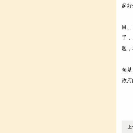
起好
目、
手，
题，
领基
政府
上