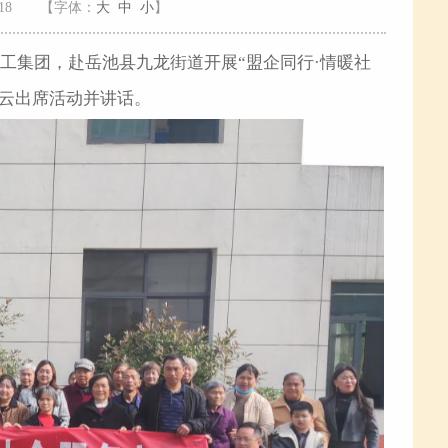
18
【字体：
大
中
小
】
工集团，赴岳池县九龙街道开展“盟企同行·情暖社
殷云出席活动并讲话。