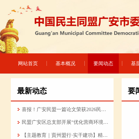
网站首页
基本概况
要闻动态
基
最新动态
要
喜报！广安民盟一篇论文荣获2026民盟科技 论坛优秀论文
民盟广安区总支部开展“优化营商环境赋能产业强基 推动高质量发展”专题调研
【主题教育｜賨州盟行·实干建功】精研医术守初心 履职担当践使命——记民盟盟员、武胜县中医医院普外科主治医师陈旭