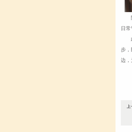
日常
步，
边，
上