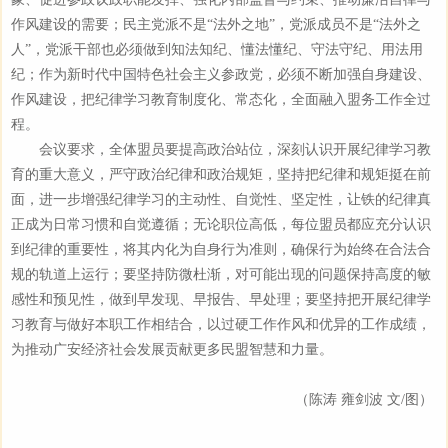
作风建设的需要；民主党派不是“法外之地”，党派成员不是“法外之
人”，党派干部也必须做到知法知纪、懂法懂纪、守法守纪、用法用
纪；作为新时代中国特色社会主义参政党，必须不断加强自身建设、
作风建设，把纪律学习教育制度化、常态化，全面融入盟务工作全过
程。
会议要求，全体盟员要提高政治站位，深刻认识开展纪律学习教
育的重大意义，严守政治纪律和政治规矩，坚持把纪律和规矩挺在前
面，进一步增强纪律学习的主动性、自觉性、坚定性，让铁的纪律真
正成为日常习惯和自觉遵循；无论职位高低，每位盟员都应充分认识
到纪律的重要性，将其内化为自身行为准则，确保行为始终在合法合
规的轨道上运行；要坚持防微杜渐，对可能出现的问题保持高度的敏
感性和预见性，做到早发现、早报告、早处理；要坚持把开展纪律学
习教育与做好本职工作相结合，以过硬工作作风和优异的工作成绩，
为推动广安经济社会发展贡献更多民盟智慧和力量。
（陈涛 雍剑波 文/图）