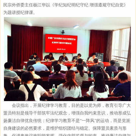
民宗外侨委主任杨江华以《学纪知纪明纪守纪
增强遵规守纪自觉》
为题讲授纪律课。
会议指出，开展纪律学习教育，目的是以党为师，教育引导广大
盟员特别是领导干部筑牢法纪观念，增强自我约束意识，推动形成弘
扬廉洁自律优良传统；纪律学习教育不是“一阵风”的运动，而是党派
自身建设的必然要求，是维护组织团结与稳定、保障盟员素质与形
象、促进参政议政职能发挥、强化内部监督与约束、推动廉洁自律与