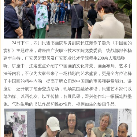
24日下午，四川民盟书画院常务副院长江溶作了题为《中国画的
赏析》主题讲座，讲座由广安职业技术学院党委委员、统战部部长杨
建华主持，广安民盟盟员及广安职业技术学院师生200余人现场聆
听。讲座中，江溶重点介绍了中国画的文化背景、画面布局、艺术手
法等内容，不仅为大家带来了一场精彩的艺术盛宴，更是全方位诠释
了中国画的精神内涵，提高了听众们对中国画的审美和鉴赏能力。讲
座后，还开展了笔会交流活动，现场氛围融洽和谐，民盟艺术家们以
笔为媒、以画会友、以字传情，各展风采，即兴创作出一幅幅笔酣墨
饱、气韵生动的书法作品和惟妙惟肖、栩栩如生的绘画作品。