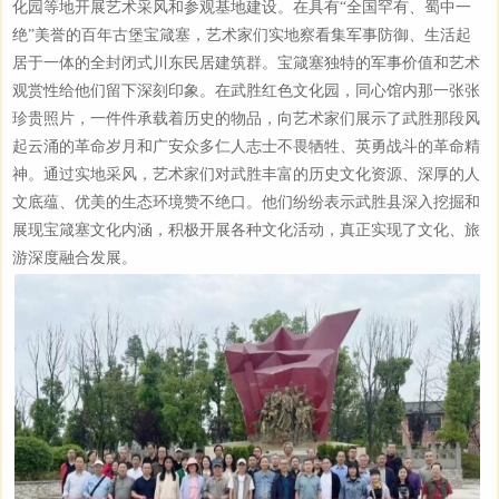
化园等地开展艺术采风和参观基地建设。在具有“全国罕有、蜀中一
绝”美誉的百年古堡宝箴塞，艺术家们实地察看集军事防御、生活起
居于一体的全封闭式川东民居建筑群。宝箴塞独特的军事价值和艺术
观赏性给他们留下深刻印象。在武胜红色文化园，同心馆内那一张张
珍贵照片，一件件承载着历史的物品，向艺术家们展示了武胜那段风
起云涌的革命岁月和广安众多仁人志士不畏牺牲、英勇战斗的革命精
神。通过实地采风，艺术家们对武胜丰富的历史文化资源、深厚的人
文底蕴、优美的生态环境赞不绝口。他们纷纷表示武胜县深入挖掘和
展现宝箴塞文化内涵，积极开展各种文化活动，真正实现了文化、旅
游深度融合发展。