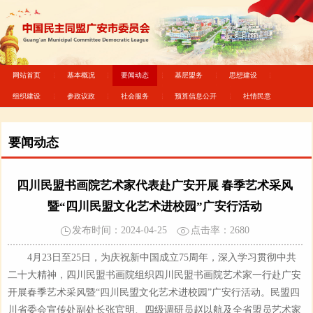
网站首页
基本概况
要闻动态
基层盟务
思想建设
组织建设
参政议政
社会服务
预算信息公开
社情民意
要闻动态
四川民盟书画院艺术家代表赴广安开展 春季艺术采风
暨“四川民盟文化艺术进校园”广安行活动
发布时间：2024-04-25
点击率：
2680
4月23日至25日，为庆祝新中国成立75周年，深入学习贯彻中共
二十大精神，四川民盟书画院组织四川民盟书画院艺术家一行赴广安
开展春季艺术采风暨“四川民盟文化艺术进校园”广安行活动。民盟四
川省委会宣传处副处长张官明、四级调研员赵以航及全省盟员艺术家