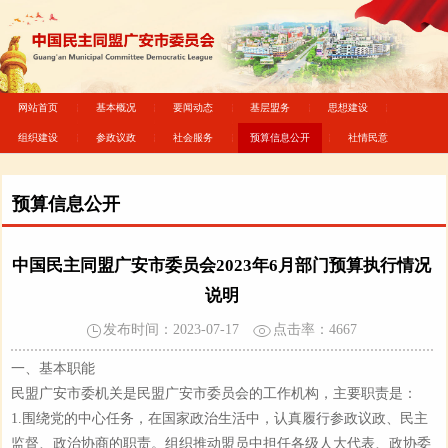
网站首页
基本概况
要闻动态
基层盟务
思想建设
组织建设
参政议政
社会服务
预算信息公开
社情民意
预算信息公开
中国民主同盟广安市委员会2023年6月部门预算执行情况
说明
发布时间：2023-07-17
点击率：
4667
一、基本职能
民盟广安市委机关是民盟广安市委员会的工作机构，主要职责是：
1.围绕党的中心任务，在国家政治生活中，认真履行参政议政、民主
监督、政治协商的职责。组织推动盟员中担任各级人大代表、政协委