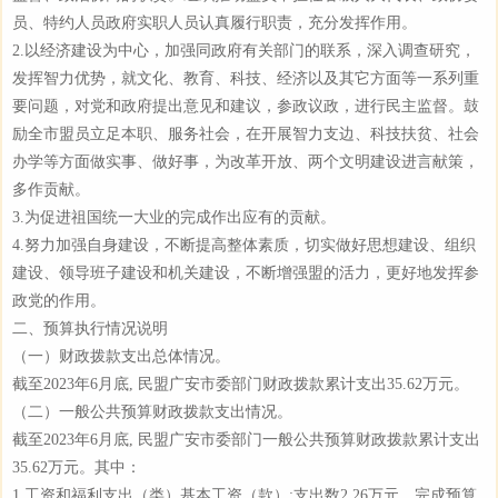
员、特约人员政府实职人员认真履行职责，充分发挥作用。
2.以经济建设为中心，加强同政府有关部门的联系，深入调查研究，
发挥智力优势，就文化、教育、科技、经济以及其它方面等一系列重
要问题，对党和政府提出意见和建议，参政议政，进行民主监督。鼓
励全市盟员立足本职、服务社会，在开展智力支边、科技扶贫、社会
办学等方面做实事、做好事，为改革开放、两个文明建设进言献策，
多作贡献。
3.为促进祖国统一大业的完成作出应有的贡献。
4.努力加强自身建设，不断提高整体素质，切实做好思想建设、组织
建设、领导班子建设和机关建设，不断增强盟的活力，更好地发挥参
政党的作用。
二、预算执行情况说明
（一）财政拨款支出总体情况。
截至2023年6月底, 民盟广安市委部门财政拨款累计支出35.62万元。
（二）一般公共预算财政拨款支出情况。
截至2023年6月底, 民盟广安市委部门一般公共预算财政拨款累计支出
35.62万元。其中：
1.工资和福利支出（类）基本工资（款）:支出数2.26万元，完成预算