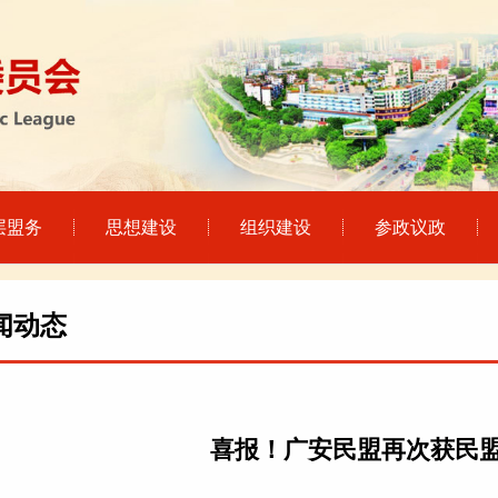
层盟务
思想建设
组织建设
参政议政
闻动态
喜报！广安民盟再次获民