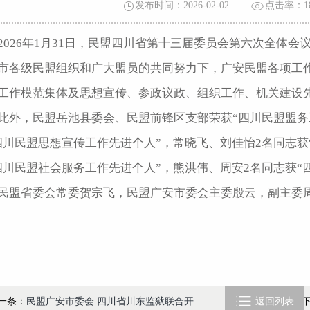
发布时间：2026-02-02
点击率：
1
2026年1月31日，民盟四川省第十三届委员会第六次全体会
市各级民盟组织和广大盟员的共同努力下，广安民盟各项工作
工作模范集体及思想宣传、参政议政、组织工作、机关建设
此外，民盟岳池县委会、民盟前锋区支部荣获“四川民盟盟务
四川民盟思想宣传工作先进个人”，常晓飞、刘佳怡2名同志获
四川民盟社会服务工作先进个人”，熊洪伟、周安2名同志获“
民盟省委会常委贺宗飞，民盟广安市委会主委殷云，副主委

一条：
民盟广安市委会 四川省川东监狱联合开展“黄丝带帮教”春节走访帮扶活动
返回列表