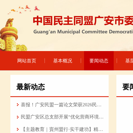
网站首页
基本概况
要闻动态
基
最新动态
要
喜报！广安民盟一篇论文荣获2026民盟科技 论坛优秀论文
民盟广安区总支部开展“优化营商环境赋能产业强基 推动高质量发展”专题调研
【主题教育｜賨州盟行·实干建功】精研医术守初心 履职担当践使命——记民盟盟员、武胜县中医医院普外科主治医师陈旭