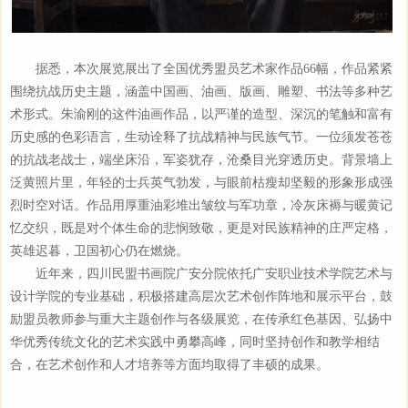
据悉，本次展览展出了全国优秀盟员艺术家作品66幅，作品紧紧
围绕抗战历史主题，涵盖中国画、油画、版画、雕塑、书法等多种艺
术形式。朱渝刚的这件油画作品，以严谨的造型、深沉的笔触和富有
历史感的色彩语言，生动诠释了抗战精神与民族气节。一位须发苍苍
的抗战老战士，端坐床沿，军姿犹存，沧桑目光穿透历史。背景墙上
泛黄照片里，年轻的士兵英气勃发，与眼前枯瘦却坚毅的形象形成强
烈时空对话。作品用厚重油彩堆出皱纹与军功章，冷灰床褥与暖黄记
忆交织，既是对个体生命的悲悯致敬，更是对民族精神的庄严定格，
英雄迟暮，卫国初心仍在燃烧。
近年来，四川民盟书画院广安分院依托广安职业技术学院艺术与
设计学院的专业基础，积极搭建高层次艺术创作阵地和展示平台，鼓
励盟员教师参与重大主题创作与各级展览，在传承红色基因、弘扬中
华优秀传统文化的艺术实践中勇攀高峰，同时坚持创作和教学相结
合，在艺术创作和人才培养等方面均取得了丰硕的成果。