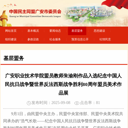
网站首页
基本概况
要闻动态
基层盟务
思想建设
组织建设
参政议政
社会服务
预算信息公开
社情民意
基层盟务
广安职业技术学院盟员教师朱渝刚作品入选纪念中国人
民抗日战争暨世界反法西斯战争胜利80周年盟员美术作
品展
发布时间：2025-09-08
点击率：
81
9月1日，由民盟中央主办，民盟中央宣传部、民盟中央美术院共
同承办的“浩气长歌——纪念中国人民抗日战争暨世界反法西斯战争