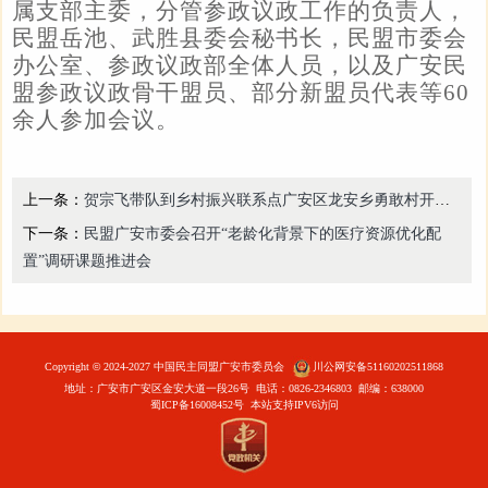
属支部主委，分管参政议政工作的负责人，
民盟岳池、武胜县委会秘书长，民盟市委会
办公室、参政议政
部全体人员，以及广安民
盟参政议政骨干盟员、部分新盟员代表等60
余人参加会议。
上一条：
贺宗飞带队到乡村振兴联系点广安区龙安乡勇敢村开展专题调研
下一条：
民盟广安市委会召开“老龄化背景下的医疗资源优化配
置”调研课题推进会
Copyright
©
2024-2027 中国民主同盟广安市委员会
川公网安备51160202511868
地址：广安市广安区金安大道一段26号 电话：0826-2346803 邮编：638000
蜀ICP备16008452号
本站支持IPV6访问