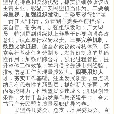
盟界别特色和资源优势，抓实抓细参政议政
主责主业，彰显广安民盟担当作为。
二要领
导重视，加强组织发动。
主委要履行好“第
一责任人”职责，分管副主委要靠前指挥，
亲自管、带头写、加强组织发动；广大盟
员，特别是副科级以上领导干部要增强参政
意识，认真履行双岗双责。
三要完善机制，
鼓励比学赶超。
健全参政议政考核体系，探
索实行基础任务分制度，发挥好制度的基础
性作用；加强跟踪督导，强化过程管控，提
升整体工作效能；学习借鉴先进市州经验，
推动信息工作实现量质双升。
四要用好人
才，夯实工作基础。
注重发展质量，重点吸
纳具有代表性的新盟员；抓好新人培育，对
内深挖潜力，推动盟员快速成长；积极创造
条件，为骨干盟员发挥作用搭建平台，奋力
书写广安民盟高质量履职优异答卷。
民盟各县委会、总支，基层委员会、直