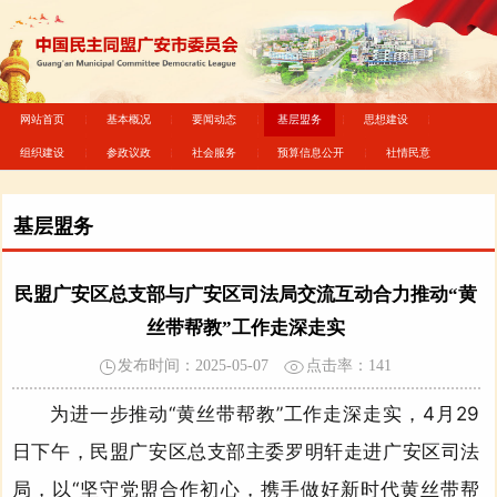
网站首页
基本概况
要闻动态
基层盟务
思想建设
组织建设
参政议政
社会服务
预算信息公开
社情民意
基层盟务
民盟广安区总支部与广安区司法局交流互动合力推动“黄
丝带帮教”工作走深走实
发布时间：2025-05-07
点击率：
141
为进一步推动“黄丝带帮教”工作走深走实，4月29
日下午，民盟广安区总支部主委罗明轩走进广安区司法
局，以“坚守党盟合作初心，携手做好新时代黄丝带帮