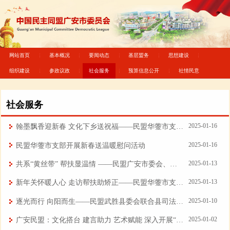
网站首页
基本概况
要闻动态
基层盟务
思想建设
组织建设
参政议政
社会服务
预算信息公开
社情民意
社会服务
2025-01-16
翰墨飘香迎新春 文化下乡送祝福——民盟华蓥市支部开展新春送温暖慰问活动
2025-01-16
民盟华蓥市支部开展新春送温暖慰问活动
2025-01-13
共系“黄丝带” 帮扶显温情 ——民盟广安市委会、广安市司法局联合开展困难社区矫正对象帮扶活动
2025-01-13
新年关怀暖人心 走访帮扶助矫正——民盟华蓥市支部联合华蓥市司法局共同开展“黄丝带·蓥新生帮教”走访慰问活动
2025-01-10
逐光而行 向阳而生——民盟武胜县委会联合县司法局开展“黄丝带帮教”心理辅导讲座
2025-01-02
广安民盟：文化搭台 建言助力 艺术赋能 深入开展“留住乡愁”行动