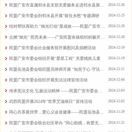
2024-12-26
民盟广安市直属邻水县支部关爱服务走进邻水县第四中学校
2024-12-25
民盟广安市委会到邻水县开展“留住乡愁”专题调研
2024-12-20
结对帮扶再助力 “烛光行动”显成效——民盟广安市委会第二轮“烛光行动”结对帮扶工作圆满完成
2024-12-20
点燃“烛光” 照亮未来——广安民盟各级组织积极开展“烛光行动”
2024-12-19
民盟广安市委会社会服务部开展慰问及捐赠活动
2024-12-19
民盟广安市委会组织开展“爱星工程” 关爱残疾儿童
2024-12-11
民盟岳池县委会组织盟员律师开展 “知宪于心 守法于行”宪法宣传专题讲座
2024-12-04
民盟广安市委会组织开展宪法法律宣传活动
2024-12-03
传承宪法文化 弘扬法治精神 ——民盟广安市委会直属华蓥市支部组织开展“12.4”宪法宣传活动
2024-12-02
武胜民盟开展2024年“世界艾滋病日” 宣传活动
2024-11-29
同心共系黄丝带，爱心义诊送健康——民盟岳池县委会联合岳池县司法局共同开展“黄丝带”活动
2024-11-21
民盟广安市委会联合社区举办 “同心助残，有爱无碍”残疾人趣味运动会